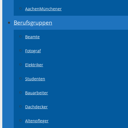
AachenMünchener
Berufsgruppen
Beamte
Fotograf
Elektriker
Studenten
Bauarbeiter
Dachdecker
Altenpfleger