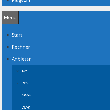
Menü
Start
Rechner
Anbieter
Axa
DBV
ARAG
DEVK