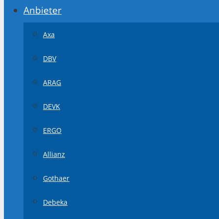
Anbieter
Axa
DBV
ARAG
DEVK
ERGO
Allianz
Gothaer
Debeka