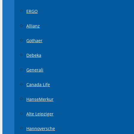
ERGO
Allianz
Gothaer
Debeka
Generali
Canada Life
HanseMerkur
Alte Leipziger
Hannoversche