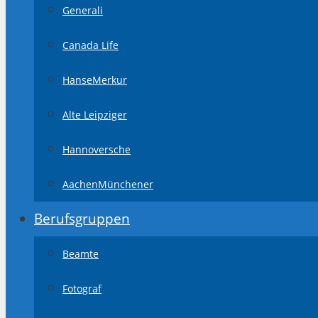
Generali
Canada Life
HanseMerkur
Alte Leipziger
Hannoversche
AachenMünchener
Berufsgruppen
Beamte
Fotograf